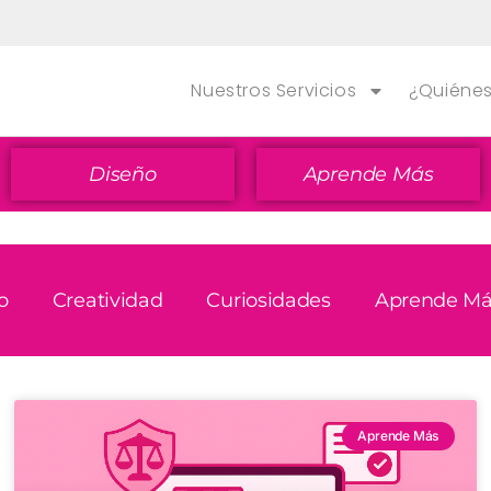
Nuestros Servicios
¿Quiéne
Diseño
Aprende Más
o
Creatividad
Curiosidades
Aprende Má
Aprende Más