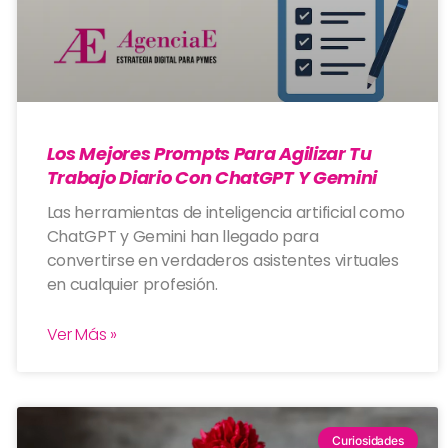
Los Mejores Prompts Para Agilizar Tu
Trabajo Diario Con ChatGPT Y Gemini
Las herramientas de inteligencia artificial como
ChatGPT y Gemini han llegado para
convertirse en verdaderos asistentes virtuales
en cualquier profesión.
Ver Más »
Curiosidades