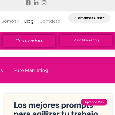
¿Tomamos Café?
s Somos?
Blog
Contacto
Creatividad
Puro Marketing
s
Puro Marketing
Aprende Más