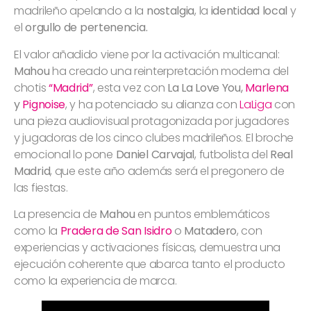
madrileño apelando a la
nostalgia
, la
identidad local
y
el
orgullo de pertenencia.
El valor añadido viene por la activación multicanal:
Mahou
ha creado una reinterpretación moderna del
chotis
“Madrid”
, esta vez con
La La Love You,
Marlena
y
Pignoise
, y ha potenciado su alianza con
LaLiga
con
una pieza audiovisual protagonizada por jugadores
y jugadoras de los cinco clubes madrileños. El broche
emocional lo pone
Daniel Carvajal
, futbolista del
Real
Madrid
, que este año además será el pregonero de
las fiestas.
La presencia de
Mahou
en puntos emblemáticos
como la
Pradera de San Isidro
o
Matadero
, con
experiencias y activaciones físicas, demuestra una
ejecución coherente que abarca tanto el producto
como la experiencia de marca.