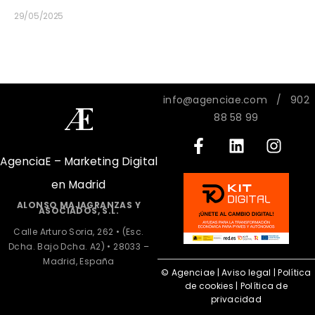
29/05/2025
info@agenciae.com
/ 902
88 58 99
AgenciaE – Marketing Digital
en Madrid
ALONSO MAJAGRANZAS Y
ASOCIADOS, S.L.
Calle Arturo Soria, 262 • (Esc.
Dcha. Bajo Dcha. A2) • 28033 –
Madrid, España
© Agenciae |
Aviso legal
|
Política
de cookies
|
Política de
privacidad