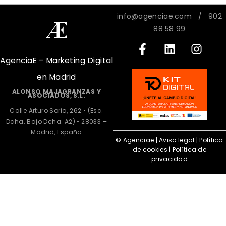
info@agenciae.com
/ 902
88 58 99
AgenciaE – Marketing Digital
en Madrid
ALONSO MAJAGRANZAS Y
ASOCIADOS, S.L.
Calle Arturo Soria, 262 • (Esc.
Dcha. Bajo Dcha. A2) • 28033 –
Madrid, España
© Agenciae |
Aviso legal
|
Política
de cookies
|
Política de
privacidad