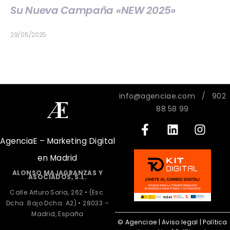
Su Nueva Campaña «NEW 2025»
29/05/2025
info@agenciae.com
/ 902
88 58 99
AgenciaE – Marketing Digital
en Madrid
ALONSO MAJAGRANZAS Y
ASOCIADOS, S.L.
Calle Arturo Soria, 262 • (Esc.
Dcha. Bajo Dcha. A2) • 28033 –
Madrid, España
© Agenciae |
Aviso legal
|
Política