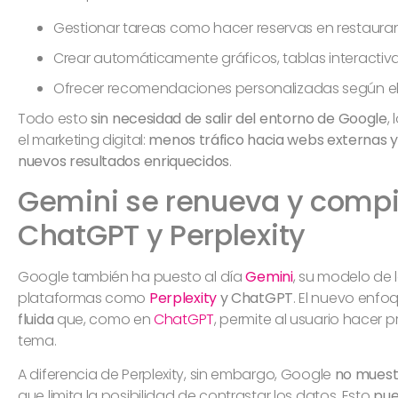
Gestionar tareas como hacer reservas en restaura
Crear automáticamente gráficos, tablas interactiva
Ofrecer recomendaciones personalizadas según el hi
Todo esto
sin necesidad de salir del entorno de Google
,
el marketing digital:
menos tráfico hacia webs externas 
nuevos resultados enriquecidos
.
Gemini se renueva y compi
ChatGPT y Perplexity
Google también ha puesto al día
Gemini
, su modelo de 
plataformas como
Perplexity
y ChatGPT
. El nuevo enf
fluida
que, como en
ChatGPT
, permite al usuario hacer 
tema.
A diferencia de Perplexity, sin embargo, Google
no muestr
que limita la posibilidad de contrastar los datos. Esto
pue