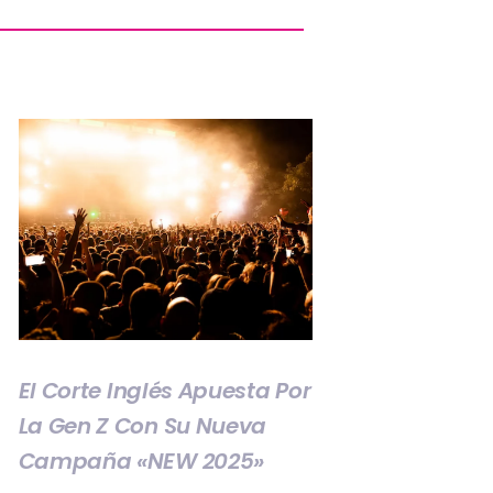
El Corte Inglés Apuesta Por
La Gen Z Con Su Nueva
Campaña «NEW 2025»