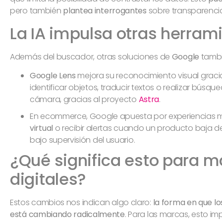
pero también
plantea interrogantes
sobre transparencia 
La IA impulsa otras herram
Además del buscador, otras soluciones de
Google
tambi
Google Lens
mejora su reconocimiento visual grac
identificar objetos, traducir textos o realizar búsq
cámara, gracias al proyecto
Astra
.
En ecommerce, Google apuesta por experiencias 
virtual
o recibir alertas cuando un producto baja de
bajo supervisión del usuario.
¿Qué significa esto para m
digitales?
Estos cambios nos indican algo claro:
la forma en que l
está cambiando radicalmente
. Para las marcas, esto imp