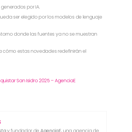
generados por IA.
 pueda ser elegido por los modelos de lenguaje
ntorno donde las fuentes ya no se muestran
a cómo estas novedades redefinirán el
nquistar San Isidro 2025 – AgenciaE
s
sta
y fundador de
AgenciaE
, una agencia de