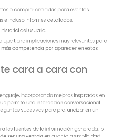
ntes o comprar entradas para eventos.
s e incluso informes detallados.
storial del usuario.
 lo que tiene implicaciones muy relevantes para
y más competencia por aparecer en estos
te cara a cara con
lenguaje, incorporando mejoras inspiradas en
oque permite una
interacción conversacional
preguntas sucesivas para profundizar en un
a las fuentes
de la información generada, lo
de ser una ventaja
en cuanto a simplicidad,