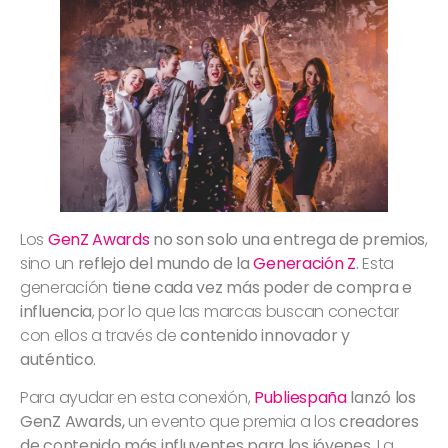
Los
GenZ Awards
no son solo una entrega de premios
,
sino un
reflejo del mundo de la
Generación Z
.
Esta
generación
tiene cada vez más poder de compra e
influencia
, por lo que las marcas buscan conectar
con ellos a través de
contenido innovador y
auténtico.
Para ayudar en esta conexión,
Publiespaña
lanzó los
GenZ Awards,
un evento que premia a los
creadores
de contenido más influyentes para los jóvenes.
La