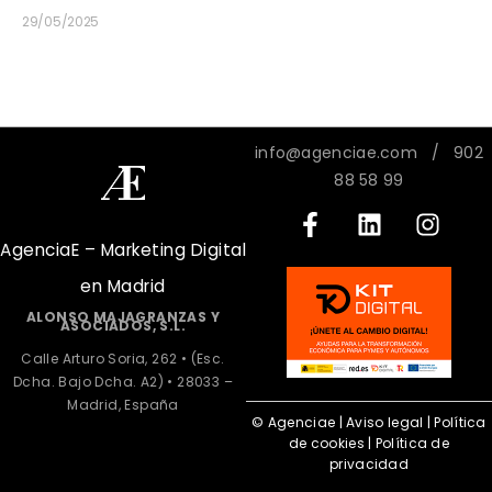
29/05/2025
info@agenciae.com
/ 902
88 58 99
AgenciaE – Marketing Digital
en Madrid
ALONSO MAJAGRANZAS Y
ASOCIADOS, S.L.
Calle Arturo Soria, 262 • (Esc.
Dcha. Bajo Dcha. A2) • 28033 –
Madrid, España
© Agenciae |
Aviso legal
|
Política
de cookies
|
Política de
privacidad