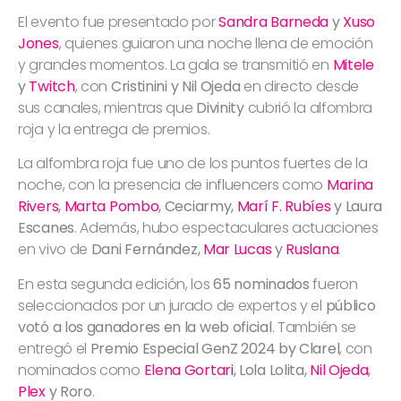
El evento fue presentado por
Sandra Barneda
y
Xuso
Jones
, quienes guiaron una noche llena de emoción
y grandes momentos. La gala se transmitió en
Mitele
y
Twitch
, con
Cristinini y Nil Ojeda
en directo desde
sus canales, mientras que
Divinity
cubrió la alfombra
roja y la entrega de premios.
La alfombra roja fue uno de los puntos fuertes de la
noche, con la presencia de influencers como
Marina
Rivers
,
Marta Pombo
, Ceciarmy,
Marí F. Rubíes
y Laura
Escanes
. Además, hubo espectaculares actuaciones
en vivo de
Dani Fernández,
Mar Lucas
y
Ruslana
.
En esta segunda edición, los
65 nominados
fueron
seleccionados por un jurado de expertos y el
público
votó a los ganadores en la web oficial
. También se
entregó el
Premio Especial GenZ 2024 by Clarel
, con
nominados como
Elena Gortari
, Lola Lolita,
Nil Ojeda
,
Plex
y Roro
.